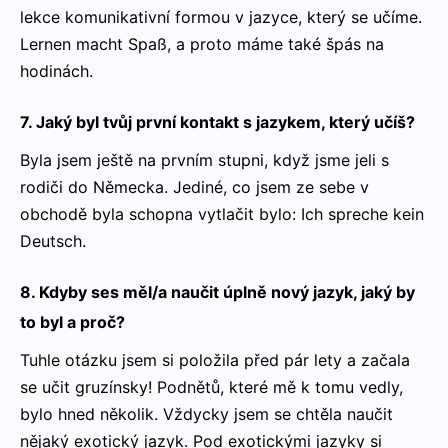
lekce komunikativní formou v jazyce, který se učíme.
Lernen macht Spaß, a proto máme také špás na
hodinách.
7. Jaký byl tvůj první kontakt s jazykem, který učíš?
Byla jsem ještě na prvním stupni, když jsme jeli s
rodiči do Německa. Jediné, co jsem ze sebe v
obchodě byla schopna vytlačit bylo: Ich spreche kein
Deutsch.
8. Kdyby ses měl/a naučit úplně nový jazyk, jaký by
to byl a proč?
Tuhle otázku jsem si položila před pár lety a začala
se učit gruzínsky! Podnětů, které mě k tomu vedly,
bylo hned několik. Vždycky jsem se chtěla naučit
nějaký exotický jazyk. Pod exotickými jazyky si