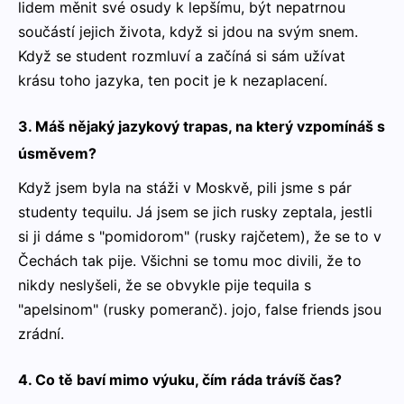
lidem měnit své osudy k lepšímu, být nepatrnou
součástí jejich života, když si jdou na svým snem.
Když se student rozmluví a začíná si sám užívat
krásu toho jazyka, ten pocit je k nezaplacení.
3. Máš nějaký jazykový trapas, na který vzpomínáš s
úsměvem?
Když jsem byla na stáži v Moskvě, pili jsme s pár
studenty tequilu. Já jsem se jich rusky zeptala, jestli
si ji dáme s "pomidorom" (rusky rajčetem), že se to v
Čechách tak pije. Všichni se tomu moc divili, že to
nikdy neslyšeli, že se obvykle pije tequila s
"apelsinom" (rusky pomeranč). jojo, false friends jsou
zrádní.
4. Co tě baví mimo výuku, čím ráda trávíš čas?