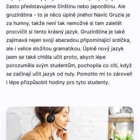
často představujeme čínštinu nebo japonštinu. Ale
gruzínština - to je něco úplně jiného! Navíc Gruzie je
za humny, takže není tak nemožné si tam zaletět
procvičit si tento krásný jazyk. Gruzínština je také
zajímavá nejen svojí abecedou připomínající srdíčka,
ale i velice složitou gramatikou. Úplně nový jazyk
jsem se také chtěla učit proto, abych lépe
porozuměla svým studentům, pochopila co cítí, když
se začínají učit jazyk od nuly. Pomohlo mi to zároveň
i lépe přizpůsobit hodiny pro tyto studenty.