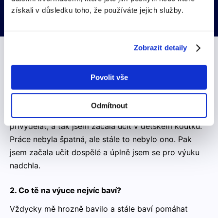
získali v důsledku toho, že používáte jejich služby.
je můj každodenní život
Zobrazit detaily
1. Proč vlastně učíš, co tě k tomu přivedlo?
Povolit vše
Miluju jazyky, ať výuku či studium, je to prostě můj
svět. Práce a la hobby. K výuce jsem se dostala jako
Odmítnout
studentka cizích jazyků na univerzitě. Chtěla jsem si
přivydělat, a tak jsem začala učit v dětském koutku.
Práce nebyla špatná, ale stále to nebylo ono. Pak
jsem začala učit dospělé a úplně jsem se pro výuku
nadchla.
2. Co tě na výuce nejvíc baví?
Vždycky mě hrozně bavilo a stále baví pomáhat