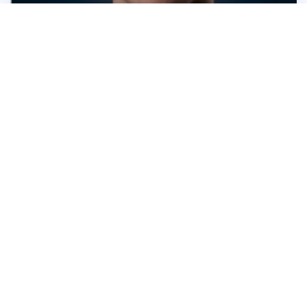
Dominik Hůček
S němčinou jsem vyrůstal
Poznejte mě