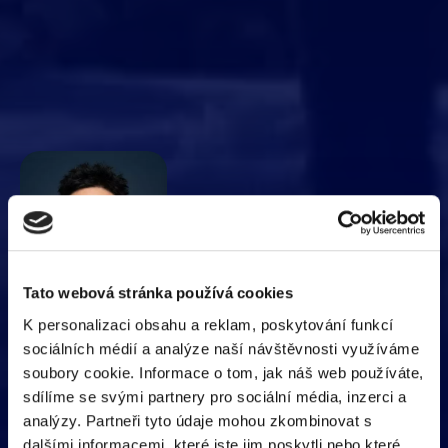
Tato webová stránka používá cookies
K personalizaci obsahu a reklam, poskytování funkcí
sociálních médií a analýze naší návštěvnosti využíváme
Tereza Smolíková
soubory cookie. Informace o tom, jak náš web používáte,
Lektor/ka němčiny
sdílíme se svými partnery pro sociální média, inzerci a
analýzy. Partneři tyto údaje mohou zkombinovat s
Němčinou
dalšími informacemi, které jste jim poskytli nebo které