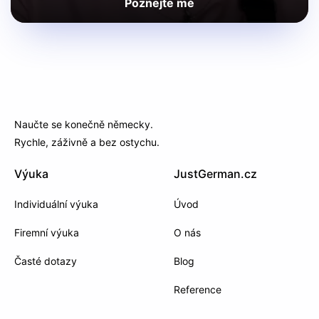
Poznejte mě
Naučte se konečně německy.
Rychle, záživně a bez ostychu.
Výuka
JustGerman.cz
Individuální výuka
Úvod
Firemní výuka
O nás
Časté dotazy
Blog
Reference