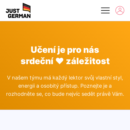
Učení je pro nás
srdeční ❤ záležitost
V našem týmu má každý lektor svůj vlastní styl,
energii a osobitý přístup. Poznejte je a
rozhodněte se, co bude nejvíc sedět právě Vám.